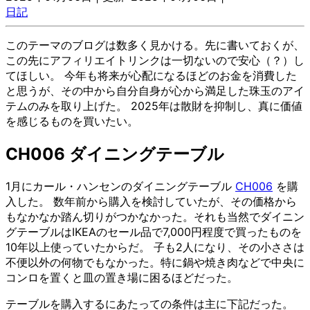
日記
このテーマのブログは数多く見かける。先に書いておくが、
この先にアフィリエイトリンクは一切ないので安心（？）し
てほしい。 今年も将来が心配になるほどのお金を消費した
と思うが、その中から自分自身が心から満足した珠玉のアイ
テムのみを取り上げた。 2025年は散財を抑制し、真に価値
を感じるものを買いたい。
CH006 ダイニングテーブル
1月にカール・ハンセンのダイニングテーブル
CH006
を購
入した。 数年前から購入を検討していたが、その価格から
もなかなか踏ん切りがつかなかった。それも当然でダイニン
グテーブルはIKEAのセール品で7,000円程度で買ったものを
10年以上使っていたからだ。 子も2人になり、その小ささは
不便以外の何物でもなかった。特に鍋や焼き肉などで中央に
コンロを置くと皿の置き場に困るほどだった。
テーブルを購入するにあたっての条件は主に下記だった。