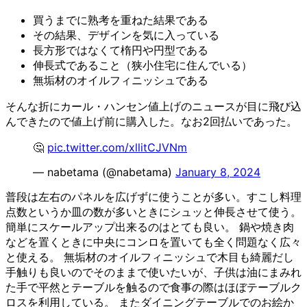
買うまでに熟考を重ねた結果である
その結果、デザインを気に入っている
長方形ではなくて楕円や円型である
伸長式であること（狭小住宅に住んでいる）
無垢材のオイルフィニッシュである
そんな折にカール・ハンセン値上げのニュースが目に飛び込
んできたので値上げ前に購入した。なお2回払いであった。
🤔
pic.twitter.com/xllitCJVNm
— nabetama (@nabetama)
January 8, 2024
普段は左右のパネルを広げずに使うことが多い。すこし料理
点数というか皿の数が多いときにシュッと伸長させて使う。
簡単にスケールアップ出来るのはとても良い。 鍋や焼き肉
などを置くときに中央にコンロを置いても全く問題なく広々
と使える。 無垢材のオイルフィニッシュで木目も綺麗だし
手触りも良いのでそのままで使いたいが、子供は油にまみれ
た手で平然とテーブルを触るので食事の際はほぼテーブルク
ロスを利用している。 またダイニングテーブルでのお絵か