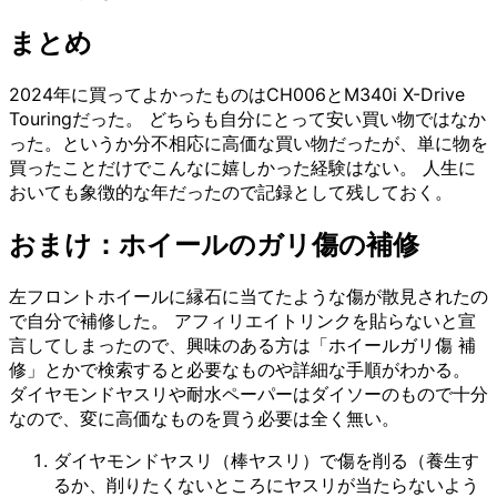
まとめ
2024年に買ってよかったものはCH006とM340i X-Drive
Touringだった。 どちらも自分にとって安い買い物ではなか
った。というか分不相応に高価な買い物だったが、単に物を
買ったことだけでこんなに嬉しかった経験はない。 人生に
おいても象徴的な年だったので記録として残しておく。
おまけ：ホイールのガリ傷の補修
左フロントホイールに縁石に当てたような傷が散見されたの
で自分で補修した。 アフィリエイトリンクを貼らないと宣
言してしまったので、興味のある方は「ホイールガリ傷 補
修」とかで検索すると必要なものや詳細な手順がわかる。
ダイヤモンドヤスリや耐水ペーパーはダイソーのもので十分
なので、変に高価なものを買う必要は全く無い。
ダイヤモンドヤスリ（棒ヤスリ）で傷を削る（養生す
るか、削りたくないところにヤスリが当たらないよう