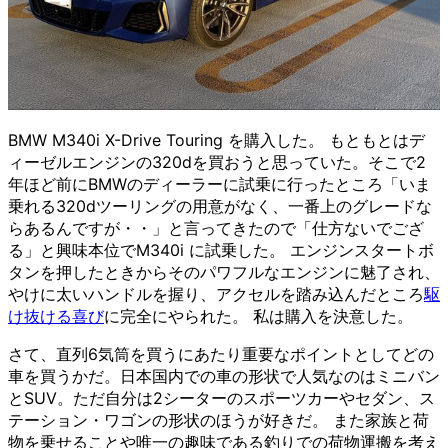
BMW M340i X-Drive Touring を購入した。 もともとはデ
ィーゼルエンジンの320dを買おうと思っていた。そこで2
年ほど前にBMWのディーラーに試乗に行ったところ「いま
乗れる320dツーリングの用意がなく、一番上のグレードな
らあるんですが・・」と言ってきたので「仕方ないでござ
る」と興味本位でM340i に試乗した。 エンジンスタートボ
タンを押したときからそのパワフルなエンジンに魅了され、
やけに太いハンドルを握り、アクセルを踏み込んだところ
駆
け抜ける喜び
に完全にやられた。 私は購入を決意した。
さて、直列6気筒を買うにあたり重要なポイントとしてどの
車を買うかだ。日本国内での車の形状で人気なのはミニバン
とSUV。ただ自分は2シーターのスポーツカーやセダン、ス
テーション・ワゴンの形状のほうが好きだ。 また家族と荷
物を乗せることや唯一の趣味である釣りでの荷物運搬を考え