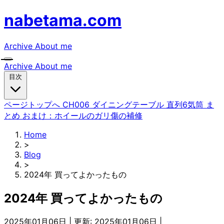
nabetama.com
Archive
About me
Archive
About me
目次
ページトップへ
CH006 ダイニングテーブル
直列6気筒
ま
とめ
おまけ：ホイールのガリ傷の補修
Home
>
Blog
>
2024年 買ってよかったもの
2024年 買ってよかったもの
2025年01月06日
|
更新: 2025年01月06日
|