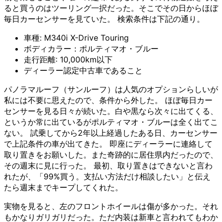
ると買うのはツーリング一択だった。そこでその日からほぼ
毎日カーセンサーを見ていた。 検索条件は下記の通り。
車種: M340i X-Drive Touring
ボディカラー：ポルティマオ・ブルー
走行距離: 10,000km以下
ディーラー認定中古車であること
パノラマルーフ（サンルーフ）は人気のオプションらしいが
私には不要に思えたので、条件から外した。 ほぼ毎日カー
センサーを見る日々が続いた。白や黒なら次々に出てくる、
というか常に出ているがポルティマオ・ブルーは全く出てこ
ない。 試乗してから2年以上経過したある日、カーセンサー
で上記条件の車が出てきた。 即座にディーラーに連絡して
取り置きをお願いした。また奇跡的に居住県内だったので、
その週末に見に行った。 最初、取り置きはできないと言わ
れたが、「99%買う。支払い方法だけ相談したい」と伝え
たら週末までキープしてくれた。
実物を見ると、左のフロントホイールは傷が多かった。それ
もかなりガリガリだった。ただ内装は新車と言われてもわか